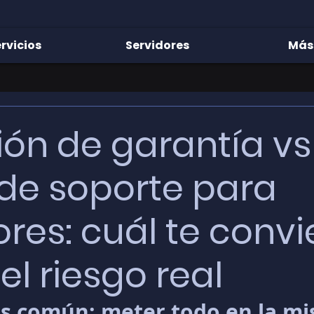
rvicios
Servidores
Más
ión de garantía vs
 de soporte para
ores: cuál te conv
el riesgo real
ás común: meter todo en la m