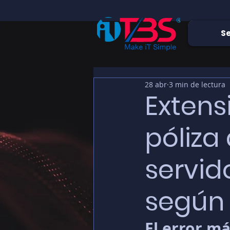
Se
28 abr
3 min de lectura
Extens
póliza
servid
según 
El error m