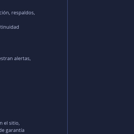
ión, respaldos, 
ntinuidad 
tran alertas, 
el sitio, 
de garantía 