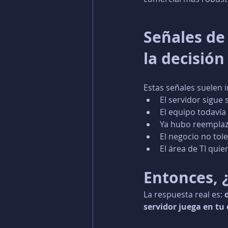
Señales de
la decisión
Estas señales suelen 
El servidor sigue
El equipo todavía 
Ya hubo reemplaz
El negocio no tol
El área de TI quie
Entonces, 
La respuesta real es: 
servidor juega en tu