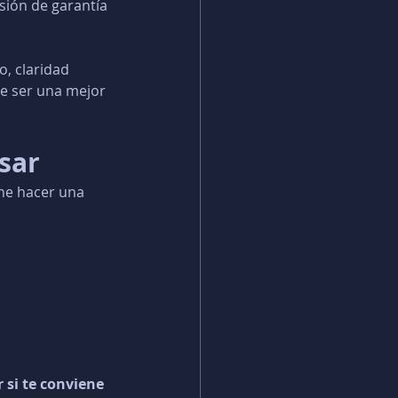
sión de garantía 
, claridad 
le ser una mejor 
isar
ne hacer una 
 si te conviene 