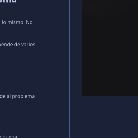
n lo mismo. No 
pende de varios 
de al problema 
e buena 