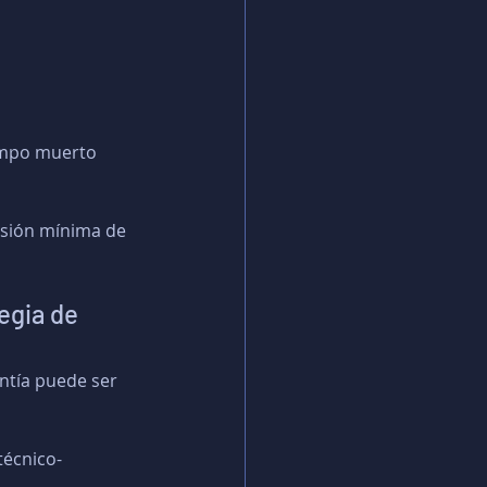
empo muerto 
isión mínima de 
egia de 
ntía puede ser 
técnico-