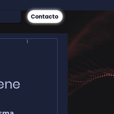
Contacto
iene
isma 