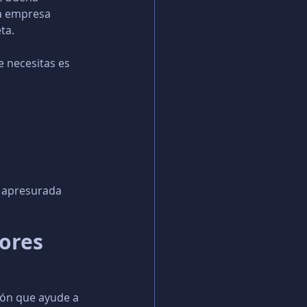
la empresa 
ta.
e necesitas es 
a apresurada
dores
ión que ayude a 