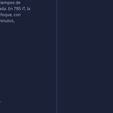
tiempos de 
a. En TBS iT, la 
nfoque, con 
inutos, 
.