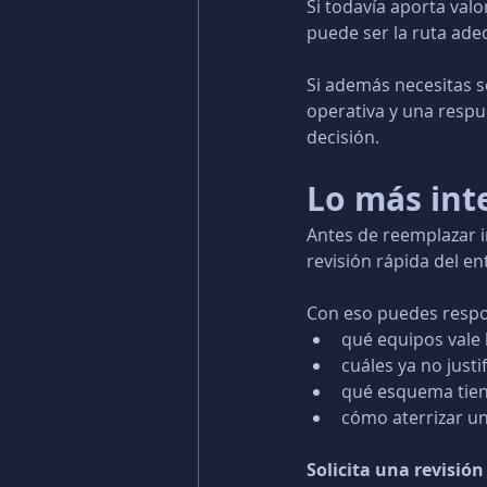
Si todavía aporta valo
puede ser la ruta ade
Si además necesitas s
operativa y una respu
decisión.
Lo más inte
Antes de reemplazar i
revisión rápida del en
Con eso puedes respo
qué equipos vale 
cuáles ya no justi
qué esquema tien
cómo aterrizar un
Solicita una revisión