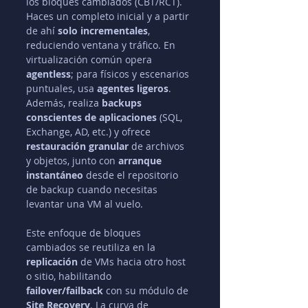
los bloques cambiados (CBT/RCT). 
Haces un completo inicial y a partir 
de ahí 
solo incrementales
, 
reduciendo ventana y tráfico. En 
virtualización común opera 
agentless
; para físicos y escenarios 
puntuales, usa 
agentes ligeros
. 
Además, realiza 
backups 
conscientes de aplicaciones
 (SQL, 
Exchange, AD, etc.) y ofrece 
restauración granular
 de archivos 
y objetos, junto con 
arranque 
instantáneo
 desde el repositorio 
de backup cuando necesitas 
levantar una VM al vuelo.
Este enfoque de bloques 
cambiados se reutiliza en la 
replicación
 de VMs hacia otro host 
o sitio, habilitando 
failover/failback
 con su módulo de 
Site Recovery
. La curva de 