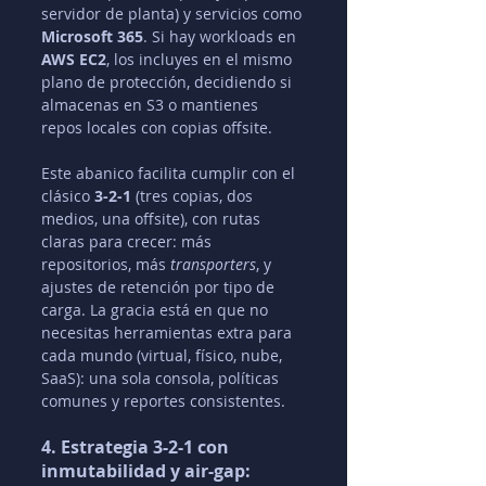
servidor de planta) y servicios como 
Microsoft 365
. Si hay workloads en 
AWS EC2
, los incluyes en el mismo 
plano de protección, decidiendo si 
almacenas en S3 o mantienes 
repos locales con copias offsite.
Este abanico facilita cumplir con el 
clásico 
3-2-1
 (tres copias, dos 
medios, una offsite), con rutas 
claras para crecer: más 
repositorios, más 
transporters
, y 
ajustes de retención por tipo de 
carga. La gracia está en que no 
necesitas herramientas extra para 
cada mundo (virtual, físico, nube, 
SaaS): una sola consola, políticas 
comunes y reportes consistentes.
4. Estrategia 3-2-1 con 
inmutabilidad y air-gap: 