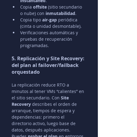
instantáneo
.
Copia 
offsite
 (sitio secundario 
o nube) con 
inmutabilidad
.
Copia tipo 
air-gap
 periódica 
(cinta o unidad desmontable).
Verificaciones automáticas y 
pruebas de recuperación 
programadas.
5. Replicación y Site Recovery: 
del plan al failover/failback 
orquestado
La replicación reduce RTO a 
minutos al tener VMs “calientes” en 
el sitio secundario. Con 
Site 
Recovery
 describes el orden de 
arranque, tiempos de espera y 
dependencias: primero el 
directorio activo, luego base de 
datos, después aplicaciones. 
Puedes 
probar el plan
 en entornos 