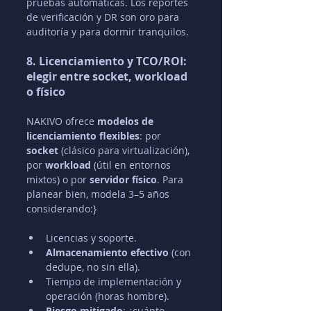
pruebas automáticas. Los reportes 
de verificación y DR son oro para 
auditoría y para dormir tranquilos.
8. Licenciamiento y TCO/ROI: 
elegir entre socket, workload 
o físico
NAKIVO ofrece 
modelos de 
licenciamiento flexibles
: por 
socket
 (clásico para virtualización), 
por 
workload
 (útil en entornos 
mixtos) o por 
servidor físico
. Para 
planear bien, modela 3–5 años 
considerando:}
Licencias y soporte.
Almacenamiento efectivo
 (con 
dedupe, no sin ella).
Tiempo de implementación y 
operación (horas hombre).
Riesgo mitigado
: ¿cuánto 