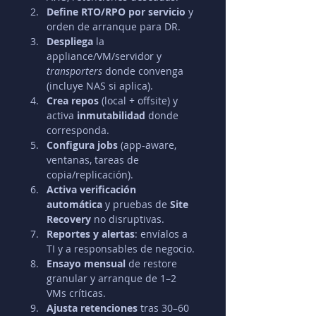
Define RTO/RPO por servicio
 y 
orden de arranque para DR.
Despliega
 la 
appliance/VM/servidor y 
transporters
 donde convenga 
(incluye NAS si aplica).
Crea repos
 (local + offsite) y 
activa 
inmutabilidad
 donde 
corresponda.
Configura jobs
 (app-aware, 
ventanas, tareas de 
copia/replicación).
Activa verificación 
automática
 y pruebas de 
Site 
Recovery
 no disruptivas.
Reportes y alertas
: envíalos a 
TI y a responsables de negocio.
Ensayo mensual
 de restore 
granular y arranque de 1–2 
VMs críticas.
Ajusta retenciones
 tras 30–60 