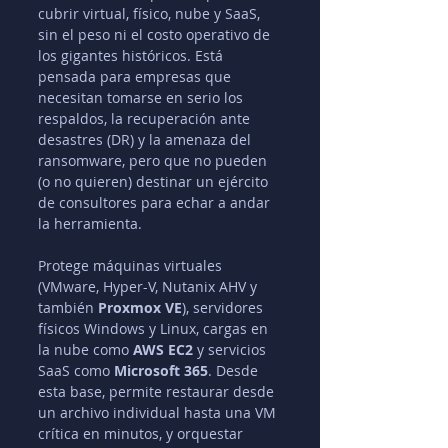
cubrir virtual, físico, nube y SaaS, 
sin el peso ni el costo operativo de 
los gigantes históricos. Está 
pensada para empresas que 
necesitan tomarse en serio los 
respaldos, la recuperación ante 
desastres (DR) y la amenaza del 
ransomware, pero que no pueden 
(o no quieren) destinar un ejército 
de consultores para echar a andar 
la herramienta.
Protege máquinas virtuales 
(VMware, Hyper-V, Nutanix AHV y 
también 
Proxmox VE
), servidores 
físicos Windows y Linux, cargas en 
la nube como 
AWS EC2
 y servicios 
SaaS como 
Microsoft 365
. Desde 
esta base, permite restaurar desde 
un archivo individual hasta una VM 
crítica en minutos, y orquestar 