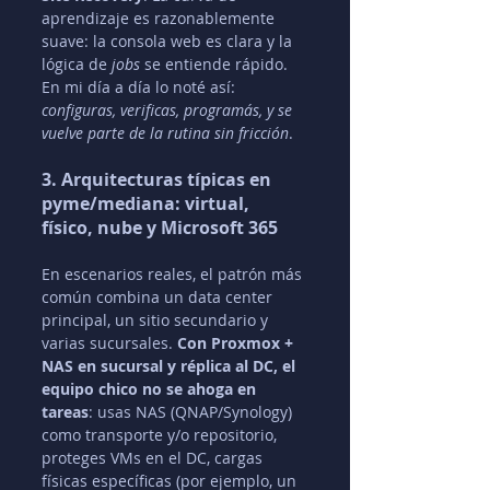
aprendizaje es razonablemente 
suave: la consola web es clara y la 
lógica de 
jobs
 se entiende rápido. 
En mi día a día lo noté así: 
configuras, verificas, programás, y se 
vuelve parte de la rutina sin fricción
.
3. Arquitecturas típicas en 
pyme/mediana: virtual, 
físico, nube y Microsoft 365
En escenarios reales, el patrón más 
común combina un data center 
principal, un sitio secundario y 
varias sucursales. 
Con Proxmox + 
NAS en sucursal y réplica al DC, el 
equipo chico no se ahoga en 
tareas
: usas NAS (QNAP/Synology) 
como transporte y/o repositorio, 
proteges VMs en el DC, cargas 
físicas específicas (por ejemplo, un 