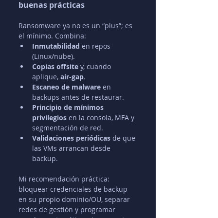
buenas prácticas
Ransomware ya no es un “plus”; es 
el mínimo. Combina:
Inmutabilidad
 en repos 
(Linux/nube).
Copias offsite
 y, cuando 
aplique, 
air-gap
.
Escaneo de malware
 en 
backups antes de restaurar.
Principio de mínimos 
privilegios
 en la consola, MFA y 
segmentación de red.
Validaciones periódicas
 de que 
las VMs arrancan desde 
backup.
Mi recomendación práctica: 
bloquear credenciales de backup 
en su propio dominio/OU, separar 
redes de gestión y programar 