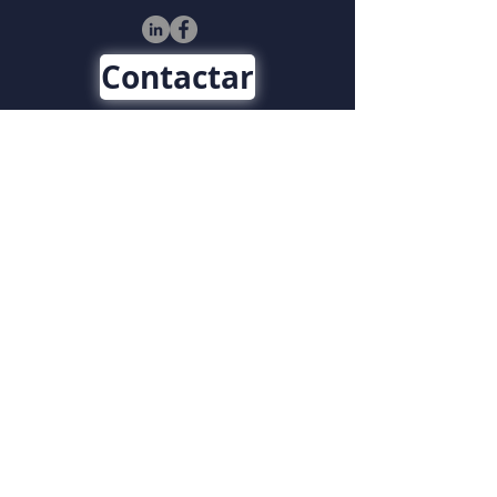
Contactar
TEL.
55 5574 9141
info@tbsmex.com
© 2026 TBS iT. Todos los
derechos reservados.