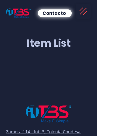
Contacto
Item List
Zamora 114 - Int. 3, Colonia Condesa,