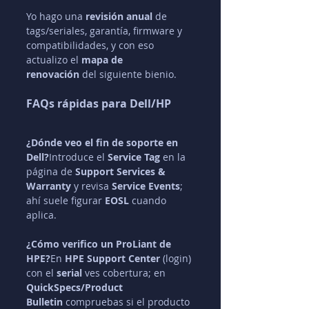
Yo hago una 
revisión anual
 de 
tags/seriales, garantía, firmware y 
compatibilidades, y con eso 
actualizo el 
mapa de 
renovación
 del siguiente bienio.
FAQs rápidas para Dell/HP
¿Dónde veo el fin de soporte en 
Dell?
Introduce el 
Service Tag
 en la 
página de 
Support Services & 
Warranty
 y revisa 
Service Events
; 
ahí suele figurar 
EOSL
 cuando 
aplica.
¿Cómo verifico un ProLiant de 
HPE?
En 
HPE Support Center
 (login) 
con el 
serial
 ves cobertura; en 
QuickSpecs/Product 
Bulletin
 compruebas si el producto 