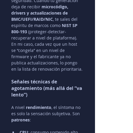
seguridad. Cuando tu generación 
deja de recibir 
microcódigo, 
drivers y actualizaciones de 
BMC/UEFI/RAID/NIC
, te sales del 
espíritu de marcos como 
NIST SP 
800-193
 (proteger-detectar-
recuperar a nivel de plataforma). 
En mi caso, cada vez que un host 
se “congela” en un nivel de 
firmware y el fabricante ya no 
publica actualizaciones, lo pongo 
en la lista de renovación prioritaria.
Señales técnicas de 
agotamiento (más allá del “va 
lento”)
A nivel 
rendimiento
, el síntoma no 
es solo la sensación subjetiva. Son 
patrones
:
CPU
: consumo sostenido alto 