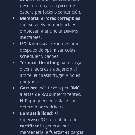
pese a tuning, con picos de 
espera por locks o contención.
Memoria
: 
errores corregibles
que se vuelven tendencia y 
empiezan a anunciar DIMMs 
inestables.
I/O
: 
latencias
 crecientes aun 
después de optimizar colas, 
scheduler y cachés.
Térmico
: 
throttling
 bajo carga 
o ventiladores trabajando al 
límite; el chasis “ruge” y no es 
por gusto.
Gestión
: más tickets por 
BMC
, 
alertas de 
RAID
 intermitentes, 
NIC
 que pierden enlace con 
determinados drivers.
Compatibilidad
: el 
hipervisor/OS actual deja de 
certificar
 tu generación; 
mantenerla “a fuerza” es cargar 