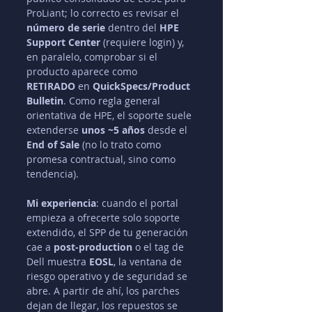
ProLiant; lo correcto es revisar el 
número de serie
 dentro del 
HPE 
Support Center
 (requiere login) y, 
en paralelo, comprobar si el 
producto aparece como 
RETIRADO
 en 
QuickSpecs/Product 
Bulletin
. Como regla general 
orientativa de HPE, el soporte suele 
extenderse 
unos ~5 años
 desde el 
End of Sale
 (no lo trato como 
promesa contractual, sino como 
tendencia).
Mi experiencia
: cuando el portal 
empieza a ofrecerte solo soporte 
extendido, el SPP de tu generación 
cae a 
post-production
 o el tag de 
Dell muestra 
EOSL
, la ventana de 
riesgo operativo y de seguridad se 
abre. A partir de ahí, los parches 
dejan de llegar, los repuestos se 