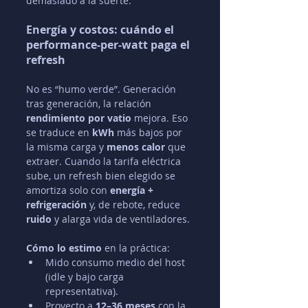
demasiado a la suerte.
Energía y costos: cuándo el 
performance-per-watt paga el 
refresh
No es “humo verde”. Generación 
tras generación, la relación 
rendimiento por vatio
 mejora. Eso 
se traduce en 
kWh
 más bajos por 
la misma carga y 
menos calor
 que 
extraer. Cuando la tarifa eléctrica 
sube, un refresh bien elegido se 
amortiza solo con 
energía + 
refrigeración
 y, de rebote, reduce 
ruido
 y alarga vida de ventiladores.
Cómo lo estimo
 en la práctica:
Mido consumo medio del host 
(idle y bajo carga 
representativa).
Proyecto a 
12–36 meses
 con la 