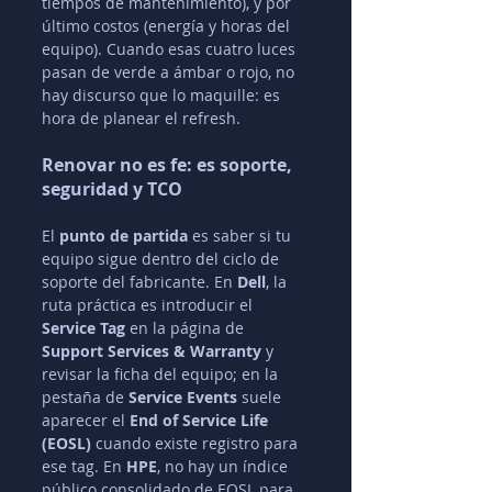
tiempos de mantenimiento), y por 
último costos (energía y horas del 
equipo). Cuando esas cuatro luces 
pasan de verde a ámbar o rojo, no 
hay discurso que lo maquille: es 
hora de planear el refresh.
Renovar no es fe: es soporte, 
seguridad y TCO
El 
punto de partida
 es saber si tu 
equipo sigue dentro del ciclo de 
soporte del fabricante. En 
Dell
, la 
ruta práctica es introducir el 
Service Tag
 en la página de 
Support Services & Warranty
 y 
revisar la ficha del equipo; en la 
pestaña de 
Service Events
 suele 
aparecer el 
End of Service Life 
(EOSL)
 cuando existe registro para 
ese tag. En 
HPE
, no hay un índice 
público consolidado de EOSL para 