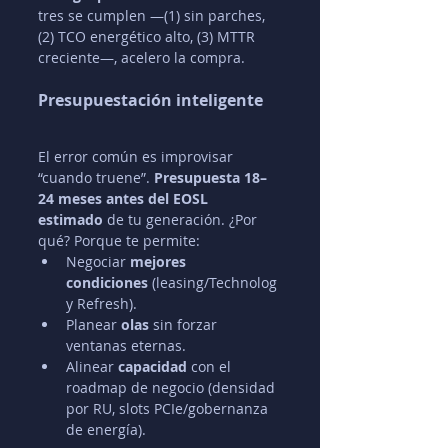
tres se cumplen —(1) sin parches, 
(2) TCO energético alto, (3) MTTR 
creciente—, acelero la compra.
Presupuestación inteligente
El error común es improvisar 
“cuando truene”. 
Presupuesta 18–
24 meses antes del EOSL 
estimado
 de tu generación. ¿Por 
qué? Porque te permite:
Negociar 
mejores 
condiciones
 (leasing/Technolog
y Refresh).
Planear 
olas
 sin forzar 
ventanas eternas.
Alinear 
capacidad
 con el 
roadmap de negocio (densidad 
por RU, slots PCIe/gobernanza 
de energía).