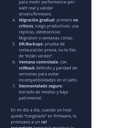
para medir performance-per-
watt real y validar 
drivers/firmware.
Migración gradual
: primero 
no 
críticos
, luego productivos; usa 
réplicas, vMotion/Live 
Migration o ventanas cortas.
DR/Backups
: prueba de 
restauración previa, no te fíes 
de “están verdes”.
Ventana controlada
: con 
rollback
 definido y paridad de 
versiones para evitar 
incompatibilidades en el salto.
Desmantelado seguro
: 
borrado de medios y baja 
patrimonial.
En mi día a día, cuando un host 
queda “congelado” en firmware, lo 
promuevo a un 
rol 
secundario
 temporal mientras la 